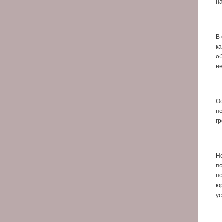
на
В 
ка
об
не
Ос
по
гр
Не
по
по
юр
ус