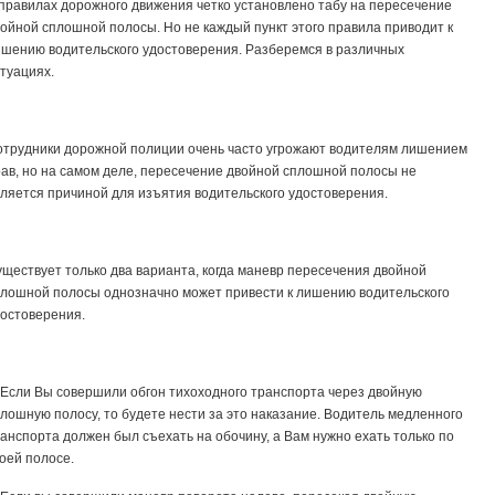
правилах дорожного движения четко установлено табу на пересечение
ойной сплошной полосы. Но не каждый пункт этого правила приводит к
шению водительского удостоверения. Разберемся в различных
туациях.
трудники дорожной полиции очень часто угрожают водителям лишением
ав, но на самом деле, пересечение двойной сплошной полосы не
ляется причиной для изъятия водительского удостоверения.
ществует только два варианта, когда маневр пересечения двойной
лошной полосы однозначно может привести к лишению водительского
остоверения.
 Если Вы совершили обгон тихоходного транспорта через двойную
лошную полосу, то будете нести за это наказание. Водитель медленного
анспорта должен был съехать на обочину, а Вам нужно ехать только по
оей полосе.