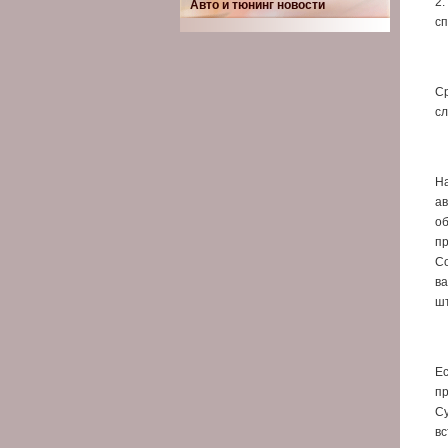
2.
Авто и тюнинг новости
сп
Ср
сл
На
ав
об
пр
Со
ва
шт
Ес
пр
Су
вс