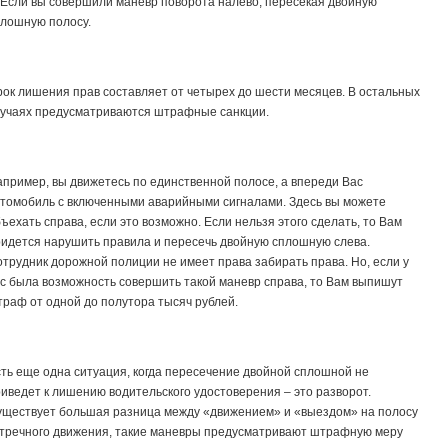
 Если вы совершили маневр поворота налево, пересекая двойную
лошную полосу.
ок лишения прав составляет от четырех до шести месяцев. В остальных
учаях предусматриваются штрафные санкции.
пример, вы движетесь по единственной полосе, а впереди Вас
томобиль с включенными аварийными сигналами. Здесь вы можете
ъехать справа, если это возможно. Если нельзя этого сделать, то Вам
идется нарушить правила и пересечь двойную сплошную слева.
трудник дорожной полиции не имеет права забирать права. Но, если у
с была возможность совершить такой маневр справа, то Вам выпишут
раф от одной до полутора тысяч рублей.
ть еще одна ситуация, когда пересечение двойной сплошной не
иведет к лишению водительского удостоверения – это разворот.
ществует большая разница между «движением» и «выездом» на полосу
тречного движения, такие маневры предусматривают штрафную меру