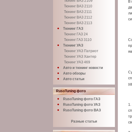
Тюнинг ВАЗ 2109
В 
Тюнинг ВАЗ 2110
дв
Тюнинг ВАЗ 2111
ли
Тюнинг ВАЗ 2112
си
Тюнинг ВАЗ 2113
Тюнинг ГАЗ
Тюнинг ГАЗ 24
Тюнинг ГАЗ 3110
Со
Тюнинг УАЗ
пр
Тюнинг УАЗ Патриот
яв
Тюнинг УАЗ Хантер
Тюнинг УАЗ 469
Авто и тюнинг новости
Су
Авто обзоры
сп
Авто статьи
уд
RusoTuning фото
RusoTuning фото ГАЗ
RusoTuning фото УАЗ
1.
RusoTuning фото ВАЗ
сп
тр
Разные статьи
св