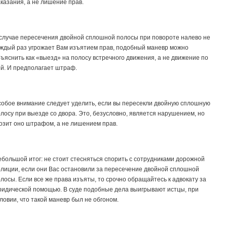
казания, а не лишение прав.
случае пересечения двойной сплошной полосы при повороте налево не
ждый раз угрожает Вам изъятием прав, подобный маневр можно
ъяснить как «выезд» на полосу встречного движения, а не движение по
й. И предполагает штраф.
обое внимание следует уделить, если вы пересекли двойную сплошную
лосу при выезде со двора. Это, безусловно, является нарушением, но
озит оно штрафом, а не лишением прав.
большой итог: не стоит стесняться спорить с сотрудниками дорожной
лиции, если они Вас остановили за пересечение двойной сплошной
лосы. Если все же права изъяты, то срочно обращайтесь к адвокату за
идической помощью. В суде подобные дела выигрывают истцы, при
ловии, что такой маневр был не обгоном.