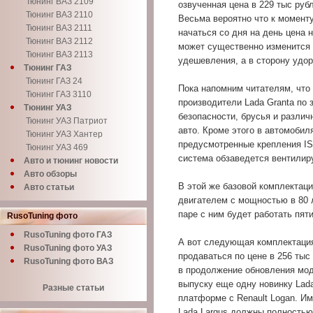
Тюнинг ВАЗ 2109
озвученная цена в 229 тыс руб
Тюнинг ВАЗ 2110
Весьма вероятно что к момент
Тюнинг ВАЗ 2111
начаться со дня на день цена 
Тюнинг ВАЗ 2112
может существенно изменится 
Тюнинг ВАЗ 2113
удешевления, а в сторону удо
Тюнинг ГАЗ
Тюнинг ГАЗ 24
Пока напомним читателям, что
Тюнинг ГАЗ 3110
производители Lada Granta по 
Тюнинг УАЗ
безопасности, брусья и различ
Тюнинг УАЗ Патриот
авто. Кроме этого в автомобил
Тюнинг УАЗ Хантер
предусмотренные крепления IS
Тюнинг УАЗ 469
система обзаведется вентили
Авто и тюнинг новости
Авто обзоры
В этой же базовой комплектац
Авто статьи
двигателем с мощностью в 80 л
паре с ним будет работать пят
RusoTuning фото
RusoTuning фото ГАЗ
А вот следующая комплектация
RusoTuning фото УАЗ
продаваться по цене в 256 тыс
RusoTuning фото ВАЗ
в продолжение обновления мод
выпуску еще одну новинку Lada
Разные статьи
платформе с Renault Logan. Им
Lada Largus должны полностью