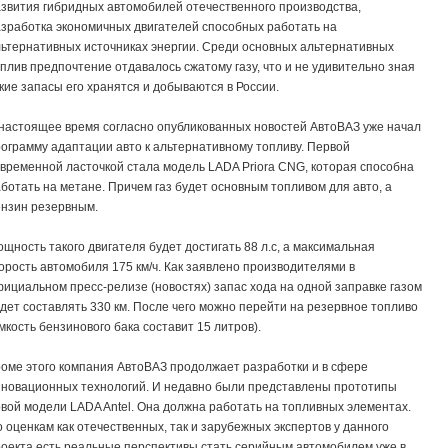
звития гибридных автомобилей отечественного производства,
зработка экономичных двигателей способных работать на
ьтернативных источниках энергии. Среди основных альтернативных
плив предпочтение отдавалось сжатому газу, что и не удивительно зная
кие запасы его хранятся и добываются в России.
настоящее время согласно опубликованных новостей АвтоВАЗ уже начал
ограмму адаптации авто к альтернативному топливу. Первой
временной ласточкой стала модель LADA Priora CNG, которая способна
ботать на метане. Причем газ будет основным топливом для авто, а
нзин резервным.
щность такого двигателя будет достигать 88 л.с, а максимальная
орость автомобиля 175 км/ч. Как заявлено производителями в
ициальном пресс-релизе (новостях) запас хода на одной заправке газом
дет составлять 330 км. После чего можно перейти на резервное топливо
мкость бензинового бака составит 15 литров).
оме этого компания АвтоВАЗ продолжает разработки и в сфере
новационных технологий. И недавно были представлены прототипы
вой модели LADA Antel. Она должна работать на топливных элементах.
 оценкам как отечественных, так и зарубежных экспертов у данного
оекта есть реальные перспективы стать серийным автомобилем уже в