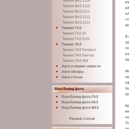
Тюнинг ВАЗ 2109
ра
Тюнинг ВАЗ 2110
ра
Тюнинг ВАЗ 2111
ал
Тюнинг ВАЗ 2112
то
Тюнинг ВАЗ 2113
ка
Тюнинг ГАЗ
Тюнинг ГАЗ 24
В 
Тюнинг ГАЗ 3110
пр
Тюнинг УАЗ
со
Тюнинг УАЗ Патриот
ра
Тюнинг УАЗ Хантер
бе
Тюнинг УАЗ 469
Авто и тюнинг новости
Мо
Авто обзоры
ск
Авто статьи
оф
бу
RusoTuning фото
(е
RusoTuning фото ГАЗ
RusoTuning фото УАЗ
Кр
RusoTuning фото ВАЗ
ин
но
Разные статьи
По
пр