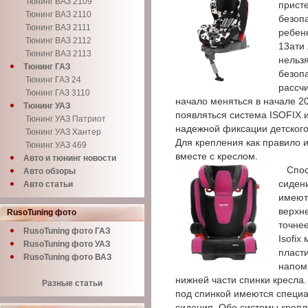
Тюнинг ВАЗ 2109
прист
Тюнинг ВАЗ 2110
безоп
Тюнинг ВАЗ 2111
ребенк
Тюнинг ВАЗ 2112
13ати
Тюнинг ВАЗ 2113
нельзя
Тюнинг ГАЗ
безоп
Тюнинг ГАЗ 24
рассчи
Тюнинг ГАЗ 3110
начало меняться в начале 20
Тюнинг УАЗ
появляться система ISOFIX 
Тюнинг УАЗ Патриот
надежной фиксации детского
Тюнинг УАЗ Хантер
Для крепления как правило 
Тюнинг УАЗ 469
вместе с креслом.
Авто и тюнинг новости
Спос
Авто обзоры
сиден
Авто статьи
имеют
верхне
RusoTuning фото
точнее
RusoTuning фото ГАЗ
Isofi
RusoTuning фото УАЗ
пласт
RusoTuning фото ВАЗ
напом
нижней части спинки кресла.
Разные статьи
под спинкой имеются специа
сидения. Обе системы крепл