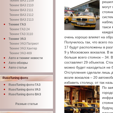
Тюнинг ВАЗ 2109
решил
Тюнинг ВАЗ 2110
могут
Тюнинг ВАЗ 2111
стоянк
Тюнинг ВАЗ 2112
систем
Тюнинг ВАЗ 2113
наблюд
Тюнинг ГАЗ
такси
Тюнинг ГАЗ 24
каждой
Тюнинг ГАЗ 3110
очень хорошо влияет на обра
Тюнинг УАЗ
Получилось так, что всего п
Тюнинг УАЗ Патриот
17 будут расположены в раз
Тюнинг УАЗ Хантер
9 у Московских вокзалов. В 
Тюнинг УАЗ 469
больше всего стоянок – 34. 
Авто и тюнинг новости
составляет 29 объектов. Сто
Авто обзоры
можно будет находиться не 
Авто статьи
Отступления сделали лишь 
возле вокзалов – 20 автомоб
RusoTuning фото
избавить столицу, от так н
RusoTuning фото ГАЗ
По за
RusoTuning фото УАЗ
город
RusoTuning фото ВАЗ
инфра
стоянк
Разные статьи
будущ
плани