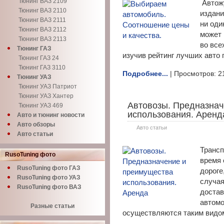
Тюнинг ВАЗ 2109
Автож
Тюнинг ВАЗ 2110
издани
Тюнинг ВАЗ 2111
ни оди
Тюнинг ВАЗ 2112
может
Тюнинг ВАЗ 2113
во все
Тюнинг ГАЗ
изучив рейтинг лучших авто 
Тюнинг ГАЗ 24
Тюнинг ГАЗ 3110
Подробнее...
| Просмотров: 2
Тюнинг УАЗ
Тюнинг УАЗ Патриот
Тюнинг УАЗ Хантер
Автовозы. Предназнач
Тюнинг УАЗ 469
использования. Аренд
Авто и тюнинг новости
Авто обзоры
Авто статьи
Авто статьи
Трансп
RusoTuning фото
время 
RusoTuning фото ГАЗ
дороге
RusoTuning фото УАЗ
случая
RusoTuning фото ВАЗ
достав
автомо
Разные статьи
осуществляются таким видом