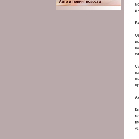
Авто и тюнинг новости
мо
и 
Ви
Од
ис
на
си
Су
на
вы
пр
Ау
Ко
мо
вм
ус