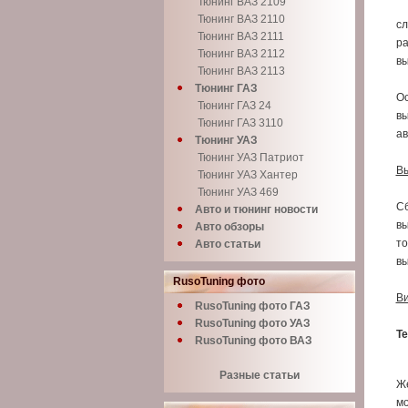
Тюнинг ВАЗ 2109
Тюнинг ВАЗ 2110
сл
Тюнинг ВАЗ 2111
ра
Тюнинг ВАЗ 2112
вы
Тюнинг ВАЗ 2113
Тюнинг ГАЗ
Ос
Тюнинг ГАЗ 24
вы
Тюнинг ГАЗ 3110
ав
Тюнинг УАЗ
Тюнинг УАЗ Патриот
Вы
Тюнинг УАЗ Хантер
Тюнинг УАЗ 469
Сб
Авто и тюнинг новости
вы
Авто обзоры
то
Авто статьи
вы
RusoTuning фото
Ви
RusoTuning фото ГАЗ
RusoTuning фото УАЗ
Те
RusoTuning фото ВАЗ
Разные статьи
Же
мо