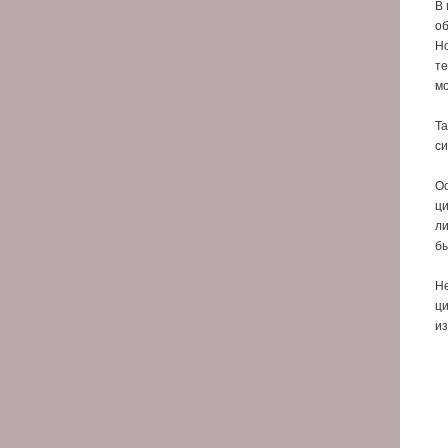
В 
об
Но
те
мо
Та
си
Ос
ци
ли
бы
Не
ци
из