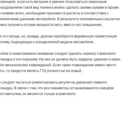
принципе, если есть желание и умение пользоваться сварочным
орудованием такой вид тюнинга можно сделать своими руками в гараже.
 помимо всего, необходимо произвести расчеты в соответствии с
хническими данными автомобиля. В результате неправильных расчетов
жно получить потерю мощности авто, вместо его повышения.
к что проще, но, правда, дороже приобрести фирменную прямоточную
стему, подходящую к определенной модели автомобиля.
обое и немаловажное внимание следует уделить зеркалу тормозного
линдра и его поршням. На них не должно быть задиров, царапин и каких-
бо механических повреждений. Если такие повреждения имеют место
ть, то придется менять ГТЦ полностью на новый.
 следует пытаться ремонтировать регулятор давления главного
линдра. В связи с тем, что все параметры устанавливаются заводом
готовителем, он меняется только в комплекте.