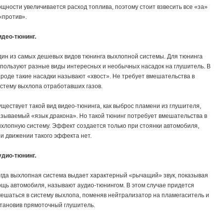
щности увеличивается расход топлива, поэтому стоит взвесить все «за»
«против».
део-тюнинг.
ин из самых дешевых видов тюнинга выхлопной системы. Для тюнинга
пользуют разные виды интересных и необычных насадок на глушитель. В
роде такие насадки называют «хвост». Не требует вмешательства в
стему выхлопа отработавших газов.
ществует такой вид видео-тюнинга, как выброс пламени из глушителя,
зываемый «язык дракона». Но такой тюнинг потребует вмешательства в
хлопную систему. Эффект создается только при стоянки автомобиля,
и движении такого эффекта нет.
дио-тюнинг.
гда выхлопная система выдает характерный «рычащий» звук, показывая
щь автомобиля, называют аудио-тюнингом. В этом случае придется
ешаться в систему выхлопа, поменяв нейтрализатор на пламегаситель и
тановив прямоточный глушитель.