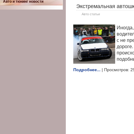
Авто и тюнинг новости
Экстремальная автош
Авто статьи
Иногда,
водител
с не пр
дороге.
происхо
подобны
Подробнее...
| Просмотров: 2