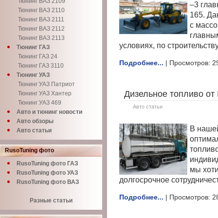
Тюнинг ВАЗ 2109
–3 глав
Тюнинг ВАЗ 2110
165. Д
Тюнинг ВАЗ 2111
с массо
Тюнинг ВАЗ 2112
главным
Тюнинг ВАЗ 2113
условиях, по строительств
Тюнинг ГАЗ
Тюнинг ГАЗ 24
Подробнее...
| Просмотров: 2
Тюнинг ГАЗ 3110
Тюнинг УАЗ
Тюнинг УАЗ Патриот
Дизельное топливо от 
Тюнинг УАЗ Хантер
Тюнинг УАЗ 469
Авто статьи
Авто и тюнинг новости
Авто обзоры
В наше
Авто статьи
оптима
топливо
RusoTuning фото
индивид
RusoTuning фото ГАЗ
мы хот
RusoTuning фото УАЗ
долгосрочное сотрудничес
RusoTuning фото ВАЗ
Подробнее...
| Просмотров: 2
Разные статьи