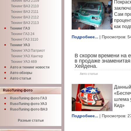
Тюнинг ВАЗ 2109
Покрас
Тюнинг ВАЗ 2110
заключа
Тюнинг ВАЗ 2111
Сам про
Тюнинг ВАЗ 2112
процент
Тюнинг ВАЗ 2113
как под
Тюнинг ГАЗ
Тюнинг ГАЗ 24
Подробнее...
| Просмотров: 5
Тюнинг ГАЗ 3110
Тюнинг УАЗ
Тюнинг УАЗ Патриот
В скором времени на 
Тюнинг УАЗ Хантер
в продаже знаменитая
Тюнинг УАЗ 469
Хейдена.
Авто и тюнинг новости
Авто обзоры
Авто статьи
Авто статьи
Данный
RusoTuning фото
«Беспеч
RusoTuning фото ГАЗ
шлема 
RusoTuning фото УАЗ
Кид»
RusoTuning фото ВАЗ
Подробнее...
| Просмотров: 2
Разные статьи