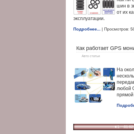
шин в з
от их к
эксплуатации.
Подробнее...
| Просмотров: 5
Как работает GPS мон
Авто статьи
На око
несколь
переда
любой 
прямой
Подробн
1
...
61
62