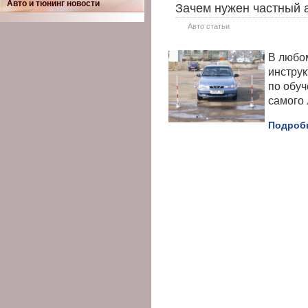
Авто и тюнинг новости
Зачем нужен частный 
Авто статьи
В любо
инструк
по обуч
самого 
Подробн