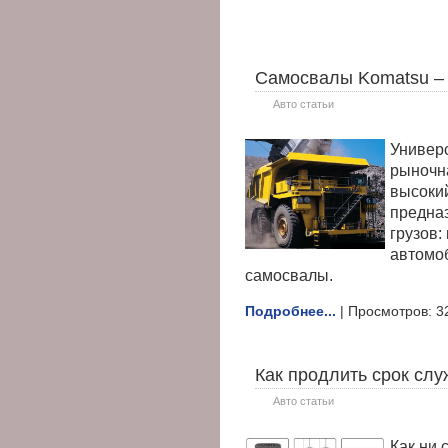
Самосвалы Komatsu – 
Авто статьи
Универс
рыночн
высокий
предна
грузов:
автомоб
самосвалы.
Подробнее...
| Просмотров: 3
Как продлить срок сл
Авто статьи
Как ни 