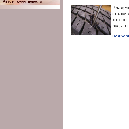
Авто и тюнинг новости
Владел
сталкив
которые
будь т
Подробн