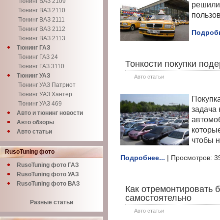
Тюнинг ВАЗ 2109
решили 
Тюнинг ВАЗ 2110
пользов
Тюнинг ВАЗ 2111
Тюнинг ВАЗ 2112
Подробн
Тюнинг ВАЗ 2113
Тюнинг ГАЗ
Тюнинг ГАЗ 24
Тонкости покупки под
Тюнинг ГАЗ 3110
Тюнинг УАЗ
Авто статьи
Тюнинг УАЗ Патриот
Тюнинг УАЗ Хантер
Покупк
Тюнинг УАЗ 469
задача 
Авто и тюнинг новости
автомоб
Авто обзоры
которые
Авто статьи
чтобы н
RusoTuning фото
Подробнее...
| Просмотров: 3
RusoTuning фото ГАЗ
RusoTuning фото УАЗ
RusoTuning фото ВАЗ
Как отремонтировать 
самостоятельно
Разные статьи
Авто статьи