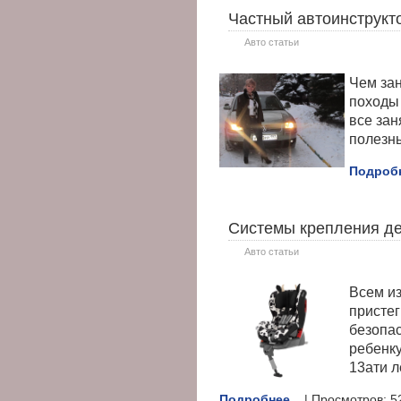
Частный автоинструкт
Авто статьи
Чем зан
походы 
все зан
полезн
Подробн
Системы крепления де
Авто статьи
Всем из
присте
безопас
ребенку
13ати л
Подробнее...
| Просмотров: 5