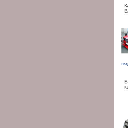
К
В
Под
Б
к