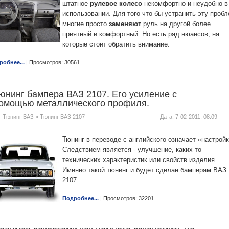
штатное
рулевое колесо
некомфортно и неудобно в
использовании. Для того что бы устранить эту проб
многие просто
заменяют
руль на другой более
приятный и комфортный. Но есть ряд нюансов, на
которые стоит обратить внимание.
робнее...
| Просмотров: 30561
юнинг бампера ВАЗ 2107. Его усиление с
омощью металлического профиля.
Тюнинг ВАЗ
»
Тюнинг ВАЗ 2107
Дата: 7-02-2011, 08:09
Тюнинг в переводе с английского означает «настройк
Следствием является - улучшение, каких-то
технических характеристик или свойств изделия.
Именно такой тюнинг и будет сделан бамперам ВАЗ
2107.
Подробнее...
| Просмотров: 32201