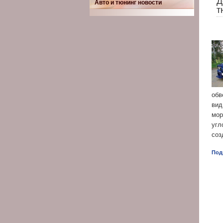
Д
Авто и тюнинг новости
т
обв
вид
мор
угл
соз
Под