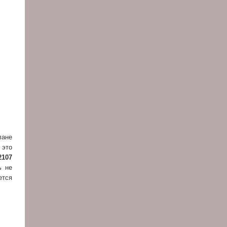
лане
 это
2107
ь не
ется