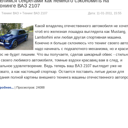
елимся секретами как немного сэкономить на
юнинге ВАЗ 2107
Тюнинг ВАЗ
»
Тюнинг ВАЗ 2107
Дата: 11-01-2011, 15:55
Какой владелец отечественного автомобиля не хочет
чтоб его железная лошадка выглядела как Mustang,
Lamborhini или любая другая спортивная машина.
Конечно я больше склоняюсь что тюнинг своего авто
надо начинать с подкапотного механизма, но и крас
ес не будет лишним. Что вы получаете, сделав шикарный обвес - стиль
 своего любимого автомобиля, томные вздохи красавиц вам в след, и
альное удовлетворение. Ведь теперь ваш ВАЗ 2107 выглядит уже не
овато, а как настоящий спорткар. Остается поставить литые диски для
дания полной картины внешнего тюнинга машины отечественного автопр
робнее...
| Просмотров: 24088