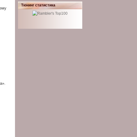
Тюнинг статистика
лему
а».