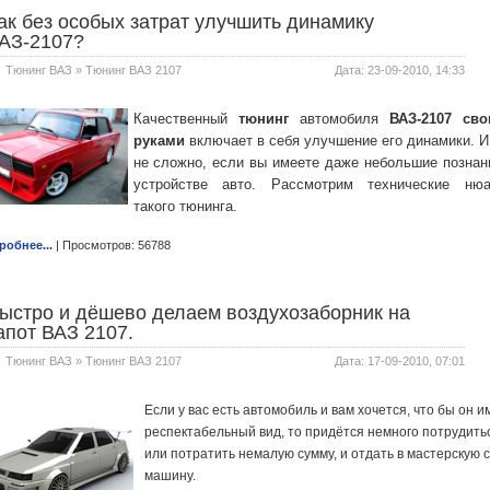
ак без особых затрат улучшить динамику
АЗ-2107?
Тюнинг ВАЗ
»
Тюнинг ВАЗ 2107
Дата: 23-09-2010, 14:33
Качественный
тюнинг
автомобиля
ВАЗ-2107
сво
руками
включает в себя улучшение его динамики. И
не сложно, если вы имеете даже небольшие познан
устройстве авто. Рассмотрим технические ню
такого тюнинга.
робнее...
| Просмотров: 56788
ыстро и дёшево делаем воздухозаборник на
апот ВАЗ 2107.
Тюнинг ВАЗ
»
Тюнинг ВАЗ 2107
Дата: 17-09-2010, 07:01
Если у вас есть автомобиль и вам хочется, что бы он и
респектабельный вид, то придётся немного потрудить
или потратить немалую сумму, и отдать в мастерскую 
машину.