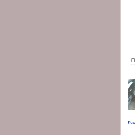
П
Под